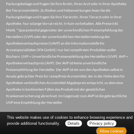
Packungsbeilage und fragen Sie Ihre Ärztin, Ihren Arzt oder in Ihrer Apotheke.
Bei Tierarzneimitteln: Zu Risiken und Nebenwirkungen lesen Sie die
Packungsbeilage und fragen Sie Ihre Tierärztin, Ihren Tierarzt oder in Ihrer
Apotheke. Nur solange Vorrat reicht. Irrtum vorbehalten. Alle Preise inkl.
MwSt. * Sparpotential gegenüber der unverbindlichen Preisempfehlung des
Herstellers (UVP) oder der unverbindlichen Herstellermeldung des
Apothekenverkaufspreises (UAVP) an die Informationsstelle für
Arzneispezialitäten (IFA GmbH) / nur bei rezeptfreien Produkten außer
Büchern. UVP = Unverbindliche Preisempfehlung des Herstellers (UVP). AVP =
Apothekenverkaufspreis (AVP). Der AVP ist keine unverbindliche
Preisempfehlung der Hersteller. Der AVP ist ein von den Apotheken selbst in
Ansatz gebrachter Preis für rezeptfreie Arzneimittel, der in der Höhe dem für
Apotheken verbindlichen Arzneimittel Abgabepreis entspricht, zu dem eine
Apotheke in bestimmten Fällen das Produkt mit der gesetzlichen
Krankenversicherung abrechnet. Im Gegensatz zum AVP ist die gebräuchliche
UVP eine Empfehlung der Hersteller.
This website makes use of cookies to enhance browsing experience and
provide additional functionality.
Details
Privacy policy
Allow cookies