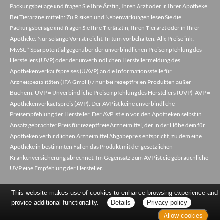
Packungsbeilage und fragen Sie Ihre Ärztin, Ihren Arzt oder in Ihrer Apotheke.
Bei Tierarzneimitteln: Zu Risiken und Nebenwirkungen lesen Sie die
Packungsbeilage und fragen Sie Ihre Tierärztin, Ihren Tierarzt oder in Ihrer
Apotheke. Nur solange Vorrat reicht. Irrtum vorbehalten. Alle Preise inkl.
MwSt. * Sparpotential gegenüber der unverbindlichen Preisempfehlung des
Herstellers (UVP) oder der unverbindlichen Herstellermeldung des
Apothekenverkaufspreises (UAVP) an die Informationsstelle für
Arzneispezialitäten (IFA GmbH) / nur bei rezeptfreien Produkten außer
Büchern. UVP = Unverbindliche Preisempfehlung des Herstellers (UVP). AVP =
Apothekenverkaufspreis (AVP). Der AVP ist keine unverbindliche
Preisempfehlung der Hersteller. Der AVP ist ein von den Apotheken selbst in
Ansatz gebrachter Preis für rezeptfreie Arzneimittel, der in der Höhe dem für
Apotheken verbindlichen Arzneimittel Abgabepreis entspricht, zu dem eine
Apotheke in bestimmten Fällen das Produkt mit der gesetzlichen
Krankenversicherung abrechnet. Im Gegensatz zum AVP ist die gebräuchliche
UVP eine Empfehlung der Hersteller.
This website makes use of cookies to enhance browsing experience and
provide additional functionality.
Details
Privacy policy
Allow cookies