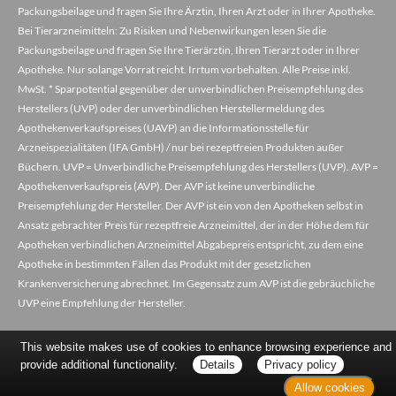
Packungsbeilage und fragen Sie Ihre Ärztin, Ihren Arzt oder in Ihrer Apotheke.
Bei Tierarzneimitteln: Zu Risiken und Nebenwirkungen lesen Sie die
Packungsbeilage und fragen Sie Ihre Tierärztin, Ihren Tierarzt oder in Ihrer
Apotheke. Nur solange Vorrat reicht. Irrtum vorbehalten. Alle Preise inkl.
MwSt. * Sparpotential gegenüber der unverbindlichen Preisempfehlung des
Herstellers (UVP) oder der unverbindlichen Herstellermeldung des
Apothekenverkaufspreises (UAVP) an die Informationsstelle für
Arzneispezialitäten (IFA GmbH) / nur bei rezeptfreien Produkten außer
Büchern. UVP = Unverbindliche Preisempfehlung des Herstellers (UVP). AVP =
Apothekenverkaufspreis (AVP). Der AVP ist keine unverbindliche
Preisempfehlung der Hersteller. Der AVP ist ein von den Apotheken selbst in
Ansatz gebrachter Preis für rezeptfreie Arzneimittel, der in der Höhe dem für
Apotheken verbindlichen Arzneimittel Abgabepreis entspricht, zu dem eine
Apotheke in bestimmten Fällen das Produkt mit der gesetzlichen
Krankenversicherung abrechnet. Im Gegensatz zum AVP ist die gebräuchliche
UVP eine Empfehlung der Hersteller.
This website makes use of cookies to enhance browsing experience and
provide additional functionality.
Details
Privacy policy
Allow cookies