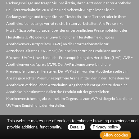
Packungsbeilage und fragen Sie Ihre Ärztin, Ihren Arzt oder in Ihrer Apotheke.
Bei Tierarzneimitteln: Zu Risiken und Nebenwirkungen lesen Sie die
Packungsbeilage und fragen Sie Ihre Tierärztin, Ihren Tierarzt oder in Ihrer
Apotheke. Nur solange Vorrat reicht. Irrtum vorbehalten. Alle Preise inkl.
MwSt. * Sparpotential gegenüber der unverbindlichen Preisempfehlung des
Herstellers (UVP) oder der unverbindlichen Herstellermeldung des
Apothekenverkaufspreises (UAVP) an die Informationsstelle für
Arzneispezialitäten (IFA GmbH) / nur bei rezeptfreien Produkten außer
Büchern. UVP = Unverbindliche Preisempfehlung des Herstellers (UVP). AVP =
Apothekenverkaufspreis (AVP). Der AVP ist keine unverbindliche
Preisempfehlung der Hersteller. Der AVP ist ein von den Apotheken selbst in
Ansatz gebrachter Preis für rezeptfreie Arzneimittel, der in der Höhe dem für
Apotheken verbindlichen Arzneimittel Abgabepreis entspricht, zu dem eine
Apotheke in bestimmten Fällen das Produkt mit der gesetzlichen
Krankenversicherung abrechnet. Im Gegensatz zum AVP ist die gebräuchliche
UVP eine Empfehlung der Hersteller.
This website makes use of cookies to enhance browsing experience and
provide additional functionality.
Details
Privacy policy
Allow cookies