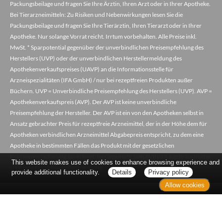
Packungsbeilage und fragen Sie Ihre Ärztin, Ihren Arzt oder in Ihrer Apotheke.
Bei Tierarzneimitteln: Zu Risiken und Nebenwirkungen lesen Sie die
Packungsbeilage und fragen Sie Ihre Tierärztin, Ihren Tierarzt oder in Ihrer
Apotheke. Nur solange Vorrat reicht. Irrtum vorbehalten. Alle Preise inkl.
MwSt. * Sparpotential gegenüber der unverbindlichen Preisempfehlung des
Herstellers (UVP) oder der unverbindlichen Herstellermeldung des
Apothekenverkaufspreises (UAVP) an die Informationsstelle für
Arzneispezialitäten (IFA GmbH) / nur bei rezeptfreien Produkten außer
Büchern. UVP = Unverbindliche Preisempfehlung des Herstellers (UVP). AVP =
Apothekenverkaufspreis (AVP). Der AVP ist keine unverbindliche
Preisempfehlung der Hersteller. Der AVP ist ein von den Apotheken selbst in
Ansatz gebrachter Preis für rezeptfreie Arzneimittel, der in der Höhe dem für
Apotheken verbindlichen Arzneimittel Abgabepreis entspricht, zu dem eine
Apotheke in bestimmten Fällen das Produkt mit der gesetzlichen
Krankenversicherung abrechnet. Im Gegensatz zum AVP ist die gebräuchliche
This website makes use of cookies to enhance browsing experience and
UVP eine Empfehlung der Hersteller.
provide additional functionality.
Details
Privacy policy
Allow cookies