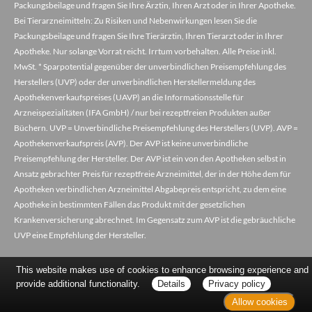
Packungsbeilage und fragen Sie Ihre Ärztin, Ihren Arzt oder in Ihrer Apotheke.
Bei Tierarzneimitteln: Zu Risiken und Nebenwirkungen lesen Sie die
Packungsbeilage und fragen Sie Ihre Tierärztin, Ihren Tierarzt oder in Ihrer
Apotheke. Nur solange Vorrat reicht. Irrtum vorbehalten. Alle Preise inkl.
MwSt. * Sparpotential gegenüber der unverbindlichen Preisempfehlung des
Herstellers (UVP) oder der unverbindlichen Herstellermeldung des
Apothekenverkaufspreises (UAVP) an die Informationsstelle für
Arzneispezialitäten (IFA GmbH) / nur bei rezeptfreien Produkten außer
Büchern. UVP = Unverbindliche Preisempfehlung des Herstellers (UVP). AVP =
Apothekenverkaufspreis (AVP). Der AVP ist keine unverbindliche
Preisempfehlung der Hersteller. Der AVP ist ein von den Apotheken selbst in
Ansatz gebrachter Preis für rezeptfreie Arzneimittel, der in der Höhe dem für
Apotheken verbindlichen Arzneimittel Abgabepreis entspricht, zu dem eine
Apotheke in bestimmten Fällen das Produkt mit der gesetzlichen
Krankenversicherung abrechnet. Im Gegensatz zum AVP ist die gebräuchliche
UVP eine Empfehlung der Hersteller.
This website makes use of cookies to enhance browsing experience and
provide additional functionality.
Details
Privacy policy
Allow cookies