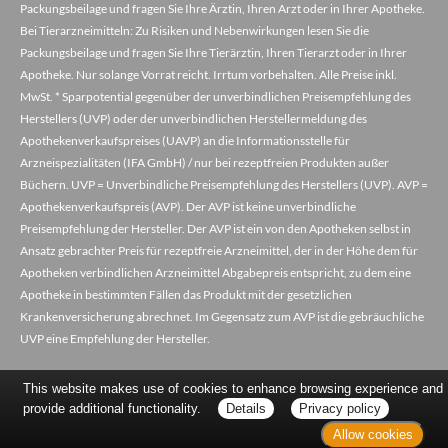
Packungsbeilage und fragen Sie Ihre Ärztin, Ihren Arzt oder in Ihrer Apotheke.
Bei Tierarzneimitteln: Zu Risiken und Nebenwirkungen lesen Sie die
Packungsbeilage und fragen Sie Ihre Tierärztin, Ihren Tierarzt oder in Ihrer
Apotheke. Nur solange Vorrat reicht. Irrtum vorbehalten. Alle Preise inkl.
MwSt. * Sparpotential gegenüber der unverbindlichen Preisempfehlung des
Herstellers (UVP) oder der unverbindlichen Herstellermeldung des
Apothekenverkaufspreises (UAVP) an die Informationsstelle für
Arzneispezialitäten (IFA GmbH) / nur bei rezeptfreien Produkten außer
Büchern. UVP = Unverbindliche Preisempfehlung des Herstellers (UVP). AVP =
Apothekenverkaufspreis (AVP). Der AVP ist keine unverbindliche
Preisempfehlung der Hersteller. Der AVP ist ein von den Apotheken selbst in
Ansatz gebrachter Preis für rezeptfreie Arzneimittel, der in der Höhe dem für
Apotheken verbindlichen Arzneimittel Abgabepreis entspricht, zu dem eine
Apotheke in bestimmten Fällen das Produkt mit der gesetzlichen
Krankenversicherung abrechnet. Im Gegensatz zum AVP ist die gebräuchliche
UVP eine Empfehlung der Hersteller.
This website makes use of cookies to enhance browsing experience and
provide additional functionality.
Details
Privacy policy
Allow cookies