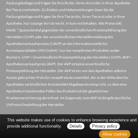
Packungsbeilage und fragen Sie Ihre Ärztin, Ihren Arzt oder in Ihrer Apotheke.
Bei Tierarzneimitteln: Zu Risiken und Nebenwirkungen lesen Sie die
Packungsbeilage und fragen Sie Ihre Tierärztin, Ihren Tierarzt oder in Ihrer
Apotheke. Nur solange Vorrat reicht. Irrtum vorbehalten. Alle Preise inkl.
MwSt. * Sparpotential gegenüber der unverbindlichen Preisempfehlung des
Herstellers (UVP) oder der unverbindlichen Herstellermeldung des
Apothekenverkaufspreises (UAVP) an die Informationsstelle für
Arzneispezialitäten (IFA GmbH) / nur bei rezeptfreien Produkten außer
Büchern. UVP = Unverbindliche Preisempfehlung des Herstellers (UVP). AVP =
Apothekenverkaufspreis (AVP). Der AVP ist keine unverbindliche
Preisempfehlung der Hersteller. Der AVP ist ein von den Apotheken selbst in
Ansatz gebrachter Preis für rezeptfreie Arzneimittel, der in der Höhe dem für
Apotheken verbindlichen Arzneimittel Abgabepreis entspricht, zu dem eine
Apotheke in bestimmten Fällen das Produkt mit der gesetzlichen
Krankenversicherung abrechnet. Im Gegensatz zum AVP ist die gebräuchliche
UVP eine Empfehlung der Hersteller.
This website makes use of cookies to enhance browsing experience and
provide additional functionality.
Details
Privacy policy
Allow cookies