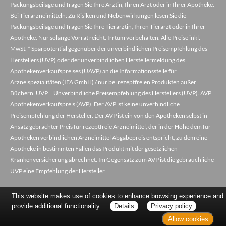
Packungsbeilage und fragen Sie Ihre Ärztin, Ihren Arzt oder in Ihrer Apotheke.
Bei Tierarzneimitteln: Zu Risiken und Nebenwirkungen lesen Sie die
Packungsbeilage und fragen Sie Ihre Tierärztin, Ihren Tierarzt oder in Ihrer
Apotheke. Nur solange Vorrat reicht. Irrtum vorbehalten. Alle Preise inkl.
MwSt. * Sparpotential gegenüber der unverbindlichen Preisempfehlung des
Herstellers (UVP) oder der unverbindlichen Herstellermeldung des
Apothekenverkaufspreises (UAVP) an die Informationsstelle für
Arzneispezialitäten (IFA GmbH) / nur bei rezeptfreien Produkten außer
Büchern. UVP = Unverbindliche Preisempfehlung des Herstellers (UVP). AVP =
Apothekenverkaufspreis (AVP). Der AVP ist keine unverbindliche
Preisempfehlung der Hersteller. Der AVP ist ein von den Apotheken selbst in
Ansatz gebrachter Preis für rezeptfreie Arzneimittel, der in der Höhe dem für
Apotheken verbindlichen Arzneimittel Abgabepreis entspricht, zu dem eine
Apotheke in bestimmten Fällen das Produkt mit der gesetzlichen
Krankenversicherung abrechnet. Im Gegensatz zum AVP ist die gebräuchliche
UVP eine Empfehlung der Hersteller.
This website makes use of cookies to enhance browsing experience and
provide additional functionality.
Details
Privacy policy
Allow cookies