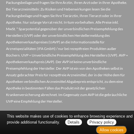
Packungsbeilage und fragen Sie Ihre Ärztin, Ihren Arzt oder in Ihrer Apotheke.
Bei Tierarzneimitteln: Zu Risiken und Nebenwirkungen lesen Sie die
Packungsbeilage und fragen Sie Ihre Tierärztin, Ihren Tierarzt oder in Ihrer
Apotheke. Nur solange Vorrat reicht. Irrtum vorbehalten. Alle Preise inkl.
MwSt. * Sparpotential gegenüber der unverbindlichen Preisempfehlung des
Herstellers (UVP) oder der unverbindlichen Herstellermeldung des
Apothekenverkaufspreises (UAVP) an die Informationsstelle für
Arzneispezialitäten (IFA GmbH) / nur bei rezeptfreien Produkten außer
Büchern. UVP = Unverbindliche Preisempfehlung des Herstellers (UVP). AVP =
Apothekenverkaufspreis (AVP). Der AVP ist keine unverbindliche
Preisempfehlung der Hersteller. Der AVP ist ein von den Apotheken selbst in
Ansatz gebrachter Preis für rezeptfreie Arzneimittel, der in der Höhe dem für
Apotheken verbindlichen Arzneimittel Abgabepreis entspricht, zu dem eine
Apotheke in bestimmten Fällen das Produkt mit der gesetzlichen
Krankenversicherung abrechnet. Im Gegensatz zum AVP ist die gebräuchliche
UVP eine Empfehlung der Hersteller.
This website makes use of cookies to enhance browsing experience and
provide additional functionality.
Details
Privacy policy
Allow cookies