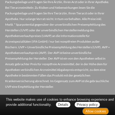
Packungsbeilage und fragen Sie Ihre Ärztin, Ihren Arzt oder in Ihrer Apotheke.
Bei Tierarzneimitteln: Zu Risiken und Nebenwirkungen lesen Sie die
Packungsbeilage und fragen Sie Ihre Tierärztin, Ihren Tierarzt oder in Ihrer
Apotheke. Nur solange Vorrat reicht. Irrtum vorbehalten. Alle Preise inkl.
MwSt. * Sparpotential gegenüber der unverbindlichen Preisempfehlung des
Herstellers (UVP) oder der unverbindlichen Herstellermeldung des
Apothekenverkaufspreises (UAVP) an die Informationsstelle für
Arzneispezialitäten (IFA GmbH) / nur bei rezeptfreien Produkten außer
Büchern. UVP = Unverbindliche Preisempfehlung des Herstellers (UVP). AVP =
Apothekenverkaufspreis (AVP). Der AVP ist keine unverbindliche
Preisempfehlung der Hersteller. Der AVP ist ein von den Apotheken selbst in
Ansatz gebrachter Preis für rezeptfreie Arzneimittel, der in der Höhe dem für
Apotheken verbindlichen Arzneimittel Abgabepreis entspricht, zu dem eine
Apotheke in bestimmten Fällen das Produkt mit der gesetzlichen
Krankenversicherung abrechnet. Im Gegensatz zum AVP ist die gebräuchliche
UVP eine Empfehlung der Hersteller.
This website makes use of cookies to enhance browsing experience and
provide additional functionality.
Details
Privacy policy
Allow cookies