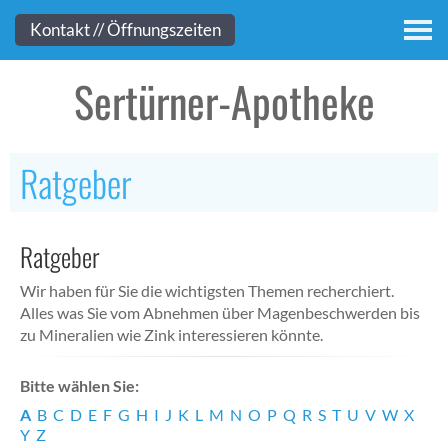
Kontakt
Kontakt // Öffnungszeiten
Sertürner-Apotheke
Ratgeber
Ratgeber
Wir haben für Sie die wichtigsten Themen recherchiert.
Alles was Sie vom Abnehmen über Magenbeschwerden bis
zu Mineralien wie Zink interessieren könnte.
Bitte wählen Sie:
A
B
C
D
E
F
G
H
I
J
K
L
M
N
O
P
Q
R
S
T
U
V
W
X
Y
Z