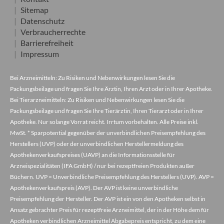
Sitemap
Datenschutz
Verbraucherrechte
Barrierefreiheit
Impressum
Bei Arzneimitteln: Zu Risiken und Nebenwirkungen lesen Sie die
Packungsbeilage und fragen Sie Ihre Ärztin, Ihren Arzt oder in Ihrer Apotheke.
Bei Tierarzneimitteln: Zu Risiken und Nebenwirkungen lesen Sie die
Packungsbeilage und fragen Sie Ihre Tierärztin, Ihren Tierarzt oder in Ihrer
Apotheke. Nur solange Vorrat reicht. Irrtum vorbehalten. Alle Preise inkl.
MwSt. * Sparpotential gegenüber der unverbindlichen Preisempfehlung des
Herstellers (UVP) oder der unverbindlichen Herstellermeldung des
Apothekenverkaufspreises (UAVP) an die Informationsstelle für
Arzneispezialitäten (IFA GmbH) / nur bei rezeptfreien Produkten außer
Büchern. UVP = Unverbindliche Preisempfehlung des Herstellers (UVP). AVP =
Apothekenverkaufspreis (AVP). Der AVP ist keine unverbindliche
Preisempfehlung der Hersteller. Der AVP ist ein von den Apotheken selbst in
Ansatz gebrachter Preis für rezeptfreie Arzneimittel, der in der Höhe dem für
Apotheken verbindlichen Arzneimittel Abgabepreis entspricht, zu dem eine