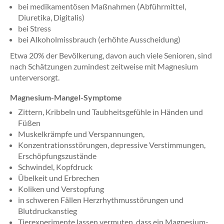
bei medikamentösen Maßnahmen (Abführmittel,
Diuretika, Digitalis)
bei Stress
bei Alkoholmissbrauch (erhöhte Ausscheidung)
Etwa 20% der Bevölkerung, davon auch viele Senioren, sind
nach Schätzungen zumindest zeitweise mit Magnesium
unterversorgt.
Magnesium-Mangel-Symptome
Zittern, Kribbeln und Taubheitsgefühle in Händen und
Füßen
Muskelkrämpfe und Verspannungen,
Konzentrationsstörungen, depressive Verstimmungen,
Erschöpfungszustände
Schwindel, Kopfdruck
Übelkeit und Erbrechen
Koliken und Verstopfung
in schweren Fällen Herzrhythmusstörungen und
Blutdruckanstieg
Tierexperimente lassen vermuten, dass ein Magnesium-