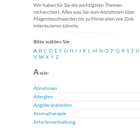
Wir haben für Sie die wichtigsten Themen
recherchiert. Alles was Sie vom Abnehmen über
Magenbeschwerden bis zu Mineralien wie Zink
interessieren könnte.
Bitte wählen Sie:
A
B
C
D
E
F
G
H
I
J
K
L
M
N
O
P
Q
R
S
T
U
V
W
X
Y
Z
A
wie:
Abnehmen
Allergien
Angstkrankheiten
Aromatherapie
Arterienverkalkung