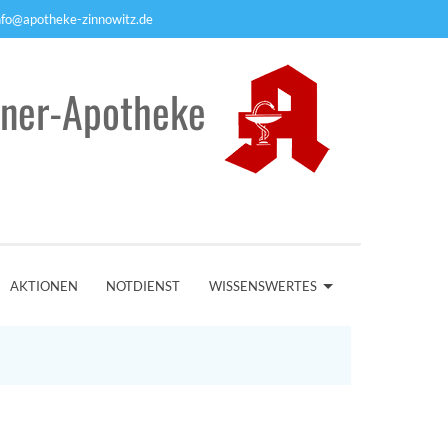
nfo@apotheke-zinnowitz.de
rner-Apotheke
AKTIONEN
NOTDIENST
WISSENSWERTES