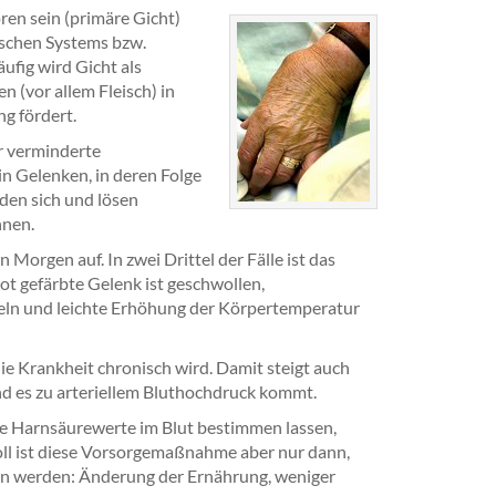
ren sein (primäre Gicht)
schen Systems bzw.
ufig wird Gicht als
 (vor allem Fleisch) in
g fördert.
r verminderte
n Gelenken, in deren Folge
den sich und lösen
nnen.
Morgen auf. In zwei Drittel der Fälle ist das
t gefärbte Gelenk ist geschwollen,
steln und leichte Erhöhung der Körpertemperatur
die Krankheit chronisch wird. Damit steigt auch
nd es zu arteriellem Bluthochdruck kommt.
die Harnsäurewerte im Blut bestimmen lassen,
oll ist diese Vorsorgemaßnahme aber nur dann,
n werden: Änderung der Ernährung, weniger