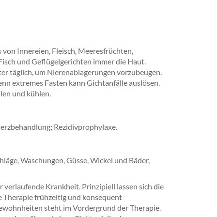
von Innereien, Fleisch, Meeresfrüchten,
Fisch und Geflügelgerichten immer die Haut.
Liter täglich, um Nierenablagerungen vorzubeugen.
enn extremes Fasten kann Gichtanfälle auslösen.
llen und kühlen.
erzbehandlung; Rezidivprophylaxe.
chläge, Waschungen, Güsse, Wickel und Bäder,
 verlaufende Krankheit. Prinzipiell lassen sich die
e Therapie frühzeitig und konsequent
ewohnheiten steht im Vordergrund der Therapie.