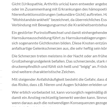
Gicht (Urikopathie, Arthritis uricia) kann entweder angebo
oder im Zusammenhang mit Erkrankungen des hämopoeti
Nierenfunktionsstörungen (sekundäre Gicht) auftreten. Hä
"Wohlstandskrankheit" bezeichnet, da überreichliches Essen
Verbindung mit Bewegungsarmut die Krankheitsentstehun
Ein gestörter Purinstoffwechsel und damit einhergehende
Harnsäureausscheidung führt zu Harnsäureablagerungen i
sich sogenannte Gichtknoten bilden. Diese Knoten entzün
anfallsartige Gelenkschmerzen aus, die sehr heftig sein kö
Die Schmerzen treten meistens in der Nacht oder am frühen 
Großzehengrundgelenk befallen. Das schmerzende, stark ro
druckempfindlich und fühlt sich heiß und "teigig" an. Frö
sind weitere charakteristische Zeichen.
Mit steigender Anfallshäufigkeit besteht die Gefahr, dass 
das Risiko, dass z.B. Nieren und Augen Schäden erleiden u
Wer erblich vorbelastet ist, kann vorsorglich regelmäßig 
damit ein Anstieg rechtzeitig bemerkt werden kann. Sinnv
wenn daraus auch die notwendigen Konsequenzen gezoge