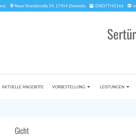
enz
Neue Strandstraße 39, 17454 Zinnowitz
038377/42166
i
Sertü
AKTUELLE ANGEBOTE
VORBESTELLUNG
LEISTUNGEN
Gicht