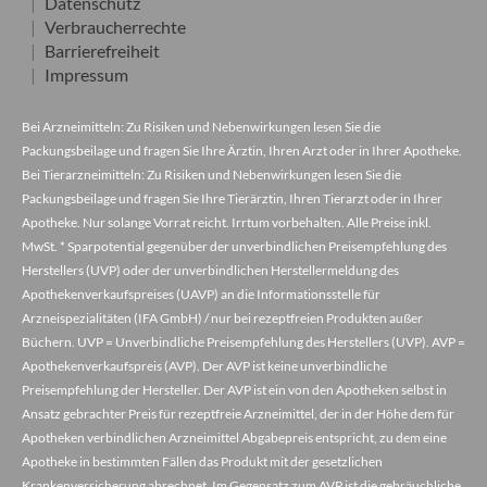
Datenschutz
Verbraucherrechte
Barrierefreiheit
Impressum
Bei Arzneimitteln: Zu Risiken und Nebenwirkungen lesen Sie die
Packungsbeilage und fragen Sie Ihre Ärztin, Ihren Arzt oder in Ihrer Apotheke.
Bei Tierarzneimitteln: Zu Risiken und Nebenwirkungen lesen Sie die
Packungsbeilage und fragen Sie Ihre Tierärztin, Ihren Tierarzt oder in Ihrer
Apotheke. Nur solange Vorrat reicht. Irrtum vorbehalten. Alle Preise inkl.
MwSt. * Sparpotential gegenüber der unverbindlichen Preisempfehlung des
Herstellers (UVP) oder der unverbindlichen Herstellermeldung des
Apothekenverkaufspreises (UAVP) an die Informationsstelle für
Arzneispezialitäten (IFA GmbH) / nur bei rezeptfreien Produkten außer
Büchern. UVP = Unverbindliche Preisempfehlung des Herstellers (UVP). AVP =
Apothekenverkaufspreis (AVP). Der AVP ist keine unverbindliche
Preisempfehlung der Hersteller. Der AVP ist ein von den Apotheken selbst in
Ansatz gebrachter Preis für rezeptfreie Arzneimittel, der in der Höhe dem für
Apotheken verbindlichen Arzneimittel Abgabepreis entspricht, zu dem eine
Apotheke in bestimmten Fällen das Produkt mit der gesetzlichen
Krankenversicherung abrechnet. Im Gegensatz zum AVP ist die gebräuchliche