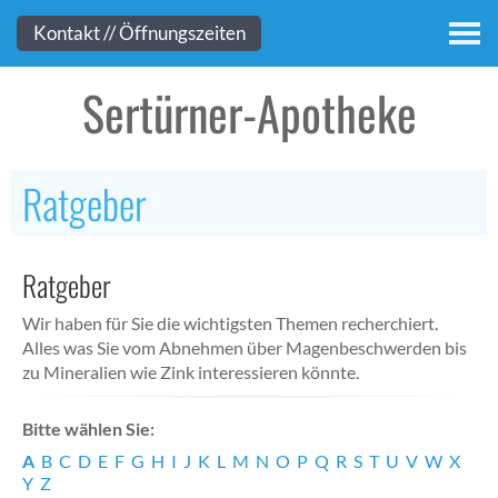
Kontakt
Kontakt // Öffnungszeiten
Sertürner-Apotheke
Ratgeber
Ratgeber
Wir haben für Sie die wichtigsten Themen recherchiert.
Alles was Sie vom Abnehmen über Magenbeschwerden bis
zu Mineralien wie Zink interessieren könnte.
Bitte wählen Sie:
A
B
C
D
E
F
G
H
I
J
K
L
M
N
O
P
Q
R
S
T
U
V
W
X
Y
Z