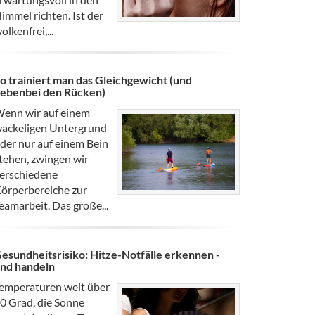
immel richten. Ist der
olkenfrei,...
o trainiert man das Gleichgewicht (und
ebenbei den Rücken)
enn wir auf einem
ackeligen Untergrund
der nur auf einem Bein
tehen, zwingen wir
erschiedene
örperbereiche zur
eamarbeit. Das große...
esundheitsrisiko: Hitze-Notfälle erkennen -
nd handeln
emperaturen weit über
0 Grad, die Sonne